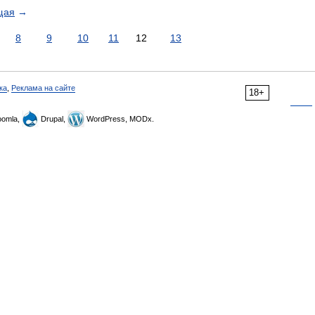
щая
→
8
9
10
11
12
13
ка
,
Реклама на сайте
18+
omla,
Drupal,
WordPress, MODx.