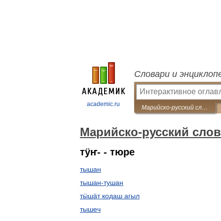
Словари и энциклоп
academic.ru
Марийско-русский словарь
Марийско-русский сло
тӱҥ- - тюре
тышан
тышан-тушан
тӹшӓт кодаш агыл
тышеч