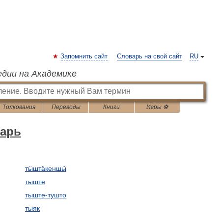
Запомнить сайт
Словарь на свой сайт
RU
едии на Академике
Толкования
Переводы
Книги
Игры ⚽
варь
тӹштӓкеншӹ
тыште
тыште-тушто
тыяк