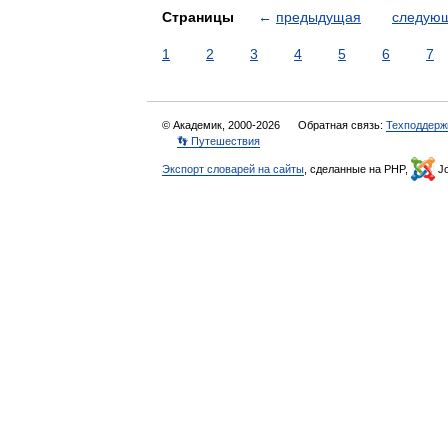
Страницы
←
предыдущая
следую
1
2
3
4
5
6
7
© Академик, 2000-2026
Обратная связь:
Техподдерж
👣 Путешествия
Экспорт словарей на сайты
, сделанные на PHP,
Jo