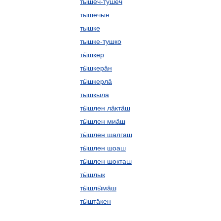
тышеч-тушеч
тышечын
тышке
тышке-тушко
тӹшкер
тӹшкерӓн
тӹшкерлӓ
тышкыла
тӹшлен лӓктӓш
тӹшлен миӓш
тӹшлен шалгаш
тӹшлен шоаш
тӹшлен шокташ
тӹшлык
тӹшлӹмӓш
тӹштӓкен